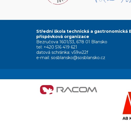
Střední škola technická a gastronomická 
příspěvková organizace
Bezručova 1601/33, 678 01 Blansko
tel: +420 516 419 621
datová schránka: v59w22f
e-mail: sosblansko@sosblansko.cz