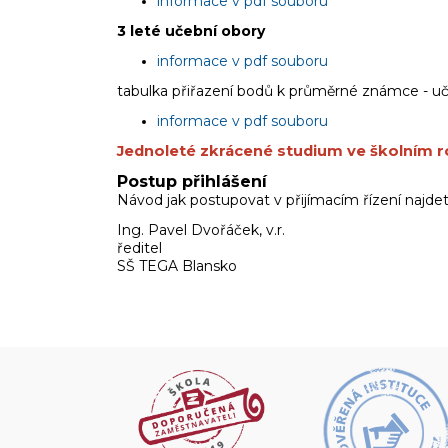
informace v pdf souboru
3 leté učební obory
informace v pdf souboru
tabulka přiřazení bodů k průměrné známce - u
informace v pdf souboru
Jednoleté zkrácené studium ve školním 
Postup přihlášení
Návod jak postupovat v přijímacím řízení najde
Ing. Pavel Dvořáček, v.r.
ředitel
SŠ TEGA Blansko