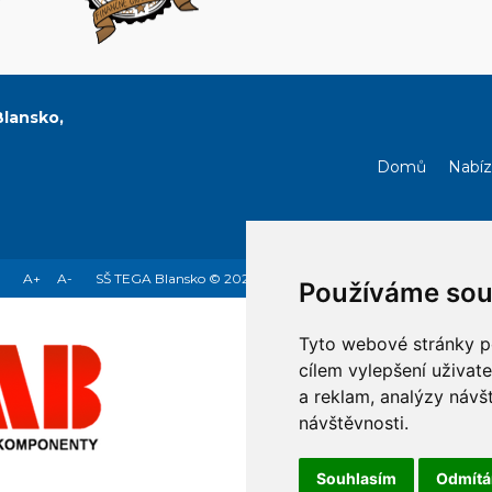
Blansko,
Domů
Nabíz
A+
A-
SŠ TEGA Blansko © 2026 - Tvorba webových stránek Brno
Používáme sou
Tyto webové stránky po
cílem vylepšení uživat
a reklam, analýzy návš
návštěvnosti.
Souhlasím
Odmít