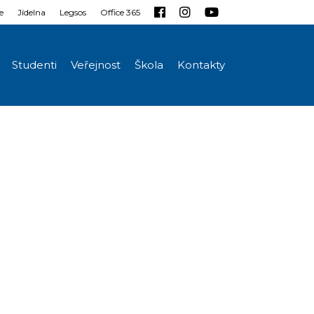
e
Jídelna
Legsos
Office 365
Studenti
Veřejnost
Škola
Kontakty